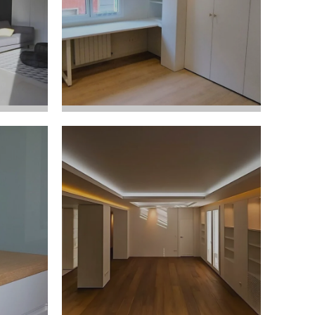
GRAN VÍA - MURCIA
Reforma de Piso
Ver Proyecto
CALLE BERNAL PAREJA
so
Vivienda
Ver Proyecto