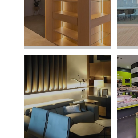
Reforma de
CAL
Casa
Re
Ver Proyecto
Ver
MU
Ca
VIVIENDA
Ibi - Valencia
Lo
Ver Proyecto
Ver