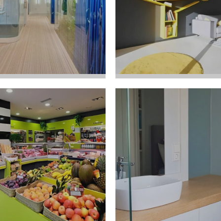
San Javier -
LE TRAPERÍA - MURCIA
forma de Piso
Murcia
 Proyecto
Ver Proyecto
RCIA
rnicería -
SAN PEDRO - MURCIA
cal
Reforma de Pi
 Proyecto
Ver Proyecto